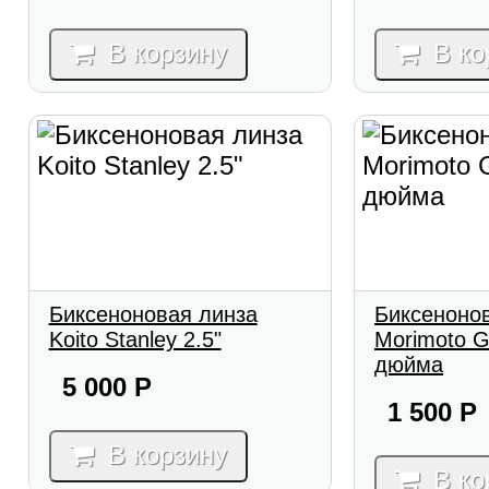
В корзину
В ко
Биксеноновая линза
Биксеноно
Koito Stanley 2.5"
Morimoto G
дюйма
5 000
Р
1 500
Р
В корзину
В ко