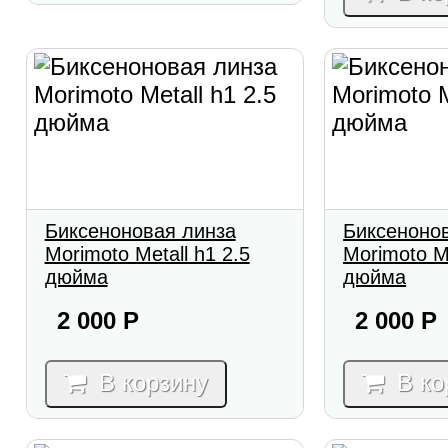
Биксеноновая линза
Биксеноно
Morimoto Metall h1 2.5
Morimoto Me
дюйма
дюйма
2 000
Р
2 000
Р
В корзину
В ко