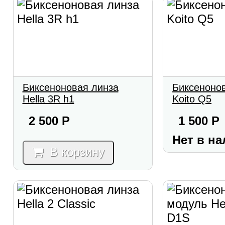
Биксеноновая линза
Биксеноно
Hella 3R h1
Koito Q5
2 500
Р
1 500
Р
Нет в н
В корзину