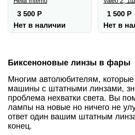
Hella Intemo
Valeo 2, 1ш
3 500
Р
1 500
Р
Нет в наличии
Нет в н
Биксеноновые
линзы
в фары
Многим автолюбителям, которые
машины с штатными линзами, з
проблема нехватки света. Вы по
лампы на новые но ничего не ул
ответ один вашим штатным линз
конец.