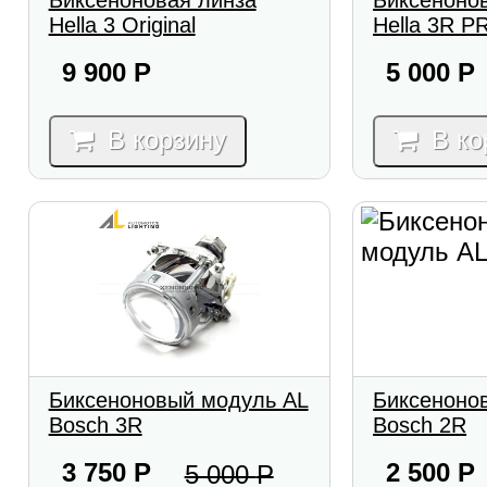
Биксеноновая линза
Биксеноно
Hella 3 Original
Hella 3R 
9 900
Р
5 000
Р
В корзину
В ко
Биксеноновый модуль AL
Биксеноно
Bosch 3R
Bosch 2R
3 750
Р
2 500
Р
5 000
Р