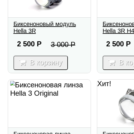
Биксеноновый модуль
Биксеноно
Hella 3R
Hella 3R H
2 500
Р
2 500
Р
3 000
Р
В корзину
В ко
Хит!