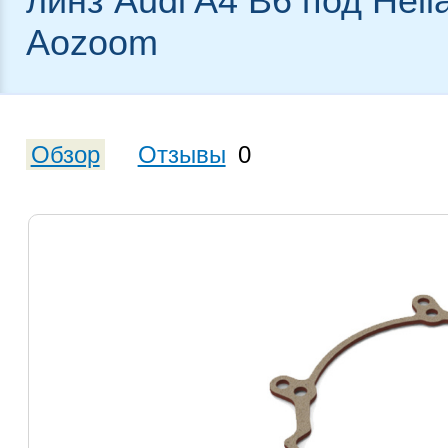
линз Audi A4 B6 под Hell
Aozoom
Обзор
Отзывы
0