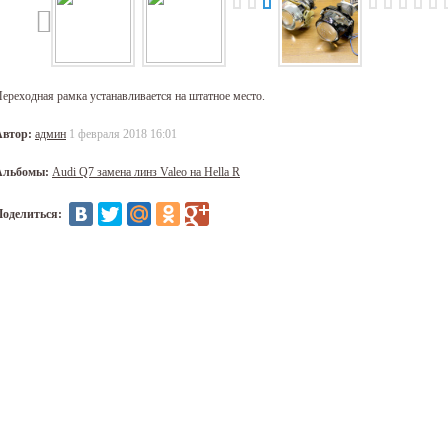
ереходная рамка устанавливается на штатное место.
Автор:
админ
1 февраля 2018 16:01
Альбомы:
Audi Q7 замена линз Valeo на Hella R
Поделиться: