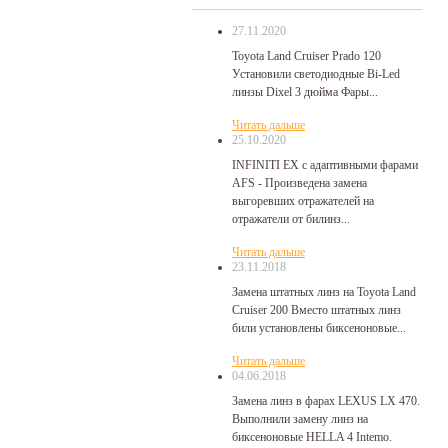
27.11.2020
Toyota Land Cruiser Prado 120
Установили светодиодные Bi-Led
линзы Dixel 3 дюйма Фары...
Читать дальше
25.10.2020
INFINITI EX с адаптивными фарами
AFS - Произведена замена
выгоревших отражателей на
отражатели от билинз...
Читать дальше
23.11.2018
Замена штатных линз на Toyota Land
Cruiser 200 Вместо штатных линз
били установлены биксеноновые...
Читать дальше
04.06.2018
Замена линз в фарах LEXUS LX 470.
Выполнили замену линз на
биксеноновые HELLA 4 Intemo.