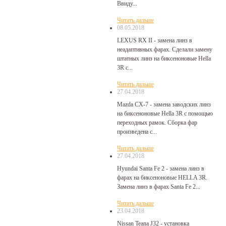
Ввиду...
Читать дальше
08.05.2018
LEXUS RX II - замена линз в
неадаптивных фарах. Сделали замену
штатных линз на биксеноновые Hella
3R с...
Читать дальше
27.04.2018
Mazda CX-7 - замена заводских линз
на биксеноновые Hella 3R с помощью
переходных рамок. Сборка фар
произведена с...
Читать дальше
27.04.2018
Hyundai Santa Fe 2 - замена линз в
фарах на биксеноновые HELLA 3R.
Замена линз в фарах Santa Fe 2...
Читать дальше
23.04.2018
Nissan Teana J32 - установка