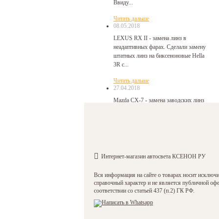
Ввиду...
Читать дальше
08.05.2018
LEXUS RX II - замена линз в
неадаптивных фарах. Сделали замену
штатных линз на биксеноновые Hella
3R с...
Читать дальше
27.04.2018
Mazda CX-7 - замена заводских линз
на биксеноновые Hella 3R с помощью
переходных рамок. Сборка фар
произведена с...
Читать дальше
27.04.2018
Интернет-магазин автосвета КСЕНОН РУ
Hyundai Santa Fe 2 - замена линз в
фарах на биксеноновые HELLA 3R.
Вся информация на сайте о товарах носит исключ
Замена линз в фарах Santa Fe 2
справочный характер и не является публичной оф
непростая...
соответствии со статьей 437 (п.2) ГК РФ.
Читать дальше
23.04.2018