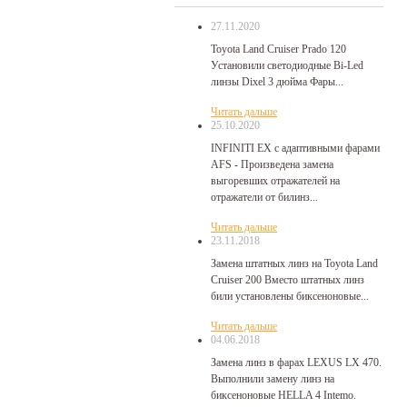
27.11.2020
Toyota Land Cruiser Prado 120
Установили светодиодные Bi-Led
линзы Dixel 3 дюйма Фары...
Читать дальше
25.10.2020
INFINITI EX с адаптивными фарами
AFS - Произведена замена
выгоревших отражателей на
отражатели от билинз...
Читать дальше
23.11.2018
Замена штатных линз на Toyota Land
Cruiser 200 Вместо штатных линз
били установлены биксеноновые...
Читать дальше
04.06.2018
Замена линз в фарах LEXUS LX 470.
Выполнили замену линз на
биксеноновые HELLA 4 Intemo.