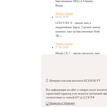
биксеноновые HELLA 4 Intemo.
Ввиду...
Читать дальше
08.05.2018
LEXUS RX II - замена линз в
неадаптивных фарах. Сделали замену
штатных линз на биксеноновые Hella
3R с...
Читать дальше
27.04.2018
Mazda CX-7 - замена заводских линз
на биксеноновые Hella 3R с помощью
переходных рамок. Сборка фар
произведена с...
Читать дальше
27.04.2018
Интернет-магазин автосвета КСЕНОН РУ
Hyundai Santa Fe 2 - замена линз в
фарах на биксеноновые HELLA 3R.
Вся информация на сайте о товарах носит исключ
Замена линз в фарах Santa Fe 2
справочный характер и не является публичной оф
непростая задача....
соответствии со статьей 437 (п.2) ГК РФ.
Читать дальше