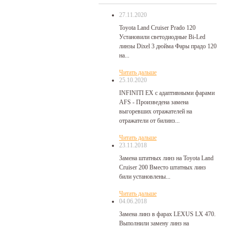
27.11.2020
Toyota Land Cruiser Prado 120
Установили светодиодные Bi-Led
линзы Dixel 3 дюйма Фары прадо 120
на...
Читать дальше
25.10.2020
INFINITI EX с адаптивными фарами
AFS - Произведена замена
выгоревших отражателей на
отражатели от билинз...
Читать дальше
23.11.2018
Замена штатных линз на Toyota Land
Cruiser 200 Вместо штатных линз
били установлены...
Читать дальше
04.06.2018
Замена линз в фарах LEXUS LX 470.
Выполнили замену линз на